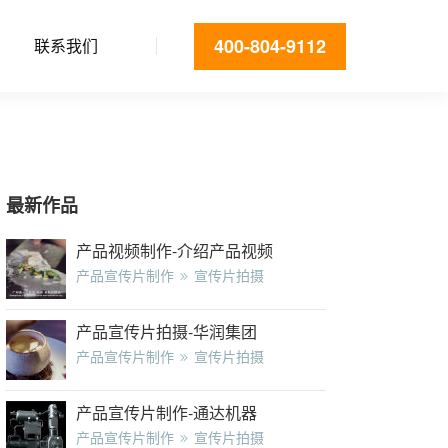
400-804-9112
联系我们
最新作品
产品视频制作-介绍产品视频
产品宣传片制作
宣传片拍摄
产品宣传片拍摄-华润集团
产品宣传片制作
宣传片拍摄
产品宣传片制作-通达机器
产品宣传片制作
宣传片拍摄