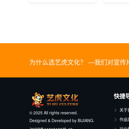
为什么选艺虎文化？ —我们对宣传
快捷
关于
© 2025 All rights reserved.
作品
Designed & Developed by
BIJIANG
.
行业