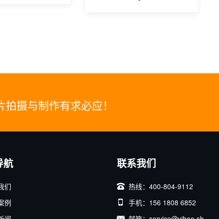
片拍摄与制作有求必应！
导航
联系我们
我们
热线：400-804-9112
案例
手机：156 1808 6852
新闻
邮箱：service@yihoo.sh