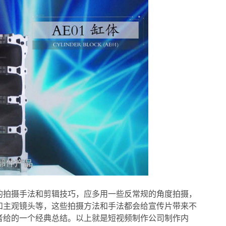
的拍摄手法和剪辑技巧，应多用一些反常规的角度拍摄，
和主观镜头等，这些拍摄方法和手法都会给宣传片带来不
者给的一个经典总结。以上就是短视频制作公司制作内