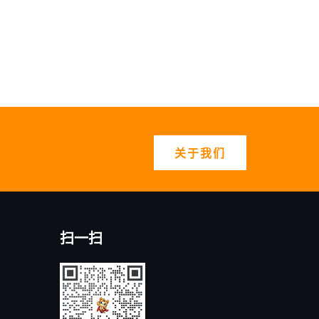
关于我们
扫一扫