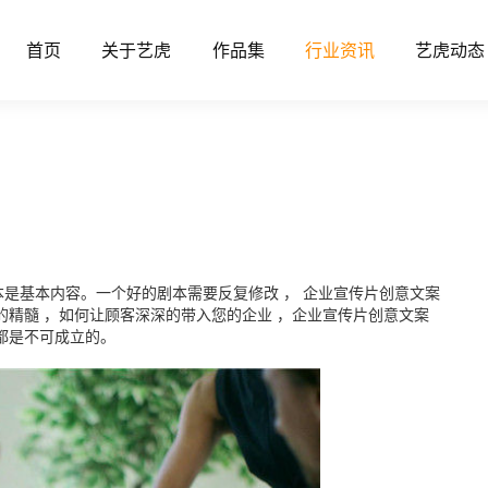
首页
关于艺虎
作品集
行业资讯
艺虎动态
些
是基本内容。一个好的剧本需要反复修改 ， 企业宣传片创意文案
的精髓 ，如何让顾客深深的带入您的企业 ，企业宣传片创意文案
都是不可成立的。