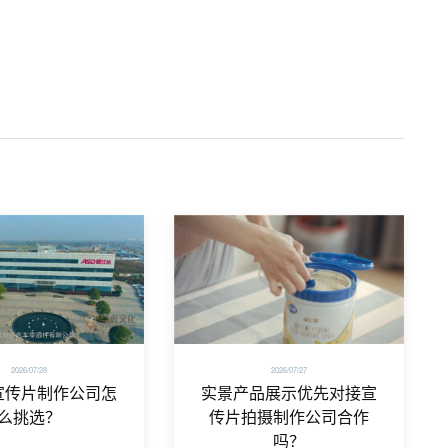
2026/07/28
2026/07/27
宣传片制作公司怎
实景产品展示优先对接宣
么挑选？
传片拍摄制作公司合作
吗？