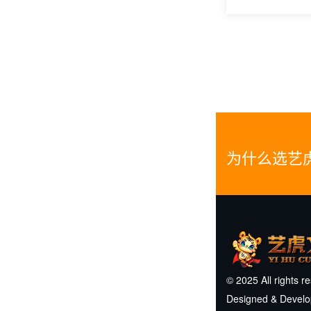
为什么选艺
© 2025 All rights r
Designed & Devel