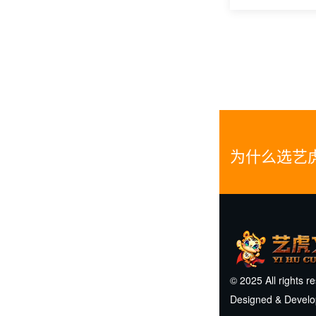
为什么选艺
© 2025 All rights r
Designed & Devel