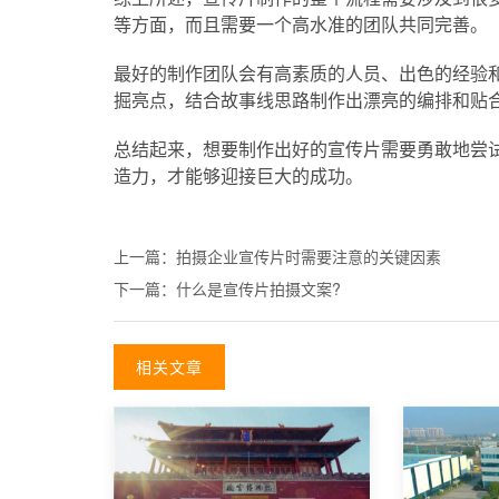
等方面，而且需要一个高水准的团队共同完善。
最好的制作团队会有高素质的人员、出色的经验
掘亮点，结合故事线思路制作出漂亮的编排和贴
总结起来，想要制作出好的宣传片需要勇敢地尝
造力，才能够迎接巨大的成功。
上一篇：
拍摄企业宣传片时需要注意的关键因素
下一篇：
什么是宣传片拍摄文案?
相关文章