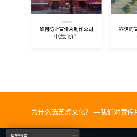
2026/07/29
如何防止宣传片制作公司
靠谱的
中途加价？
为什么选艺虎文化？ —我们对宣传
请您留言