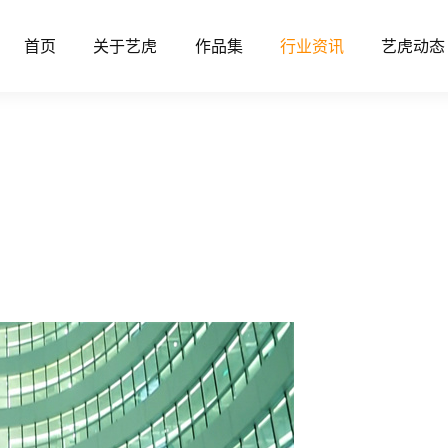
首页
关于艺虎
作品集
行业资讯
艺虎动态