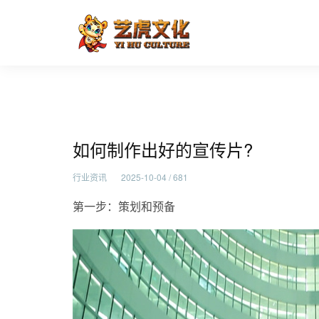
如何制作出好的宣传片?
首页
行业资讯
如何制作出好的宣传片?
行业资讯
2025-10-04 / 681
第一步：策划和预备