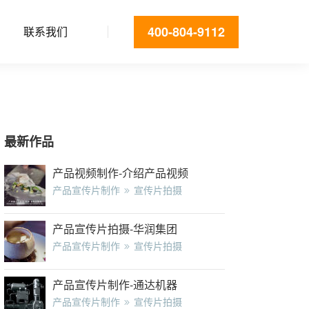
400-804-9112
联系我们
最新作品
产品视频制作-介绍产品视频
产品宣传片制作
宣传片拍摄
产品宣传片拍摄-华润集团
产品宣传片制作
宣传片拍摄
产品宣传片制作-通达机器
产品宣传片制作
宣传片拍摄