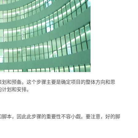
策划和预备。这个步骤主要是确定项目的整体方向和思
的计划和安排。
和脚本，因此此步骤的重要性不容小觑。要注意，好的脚