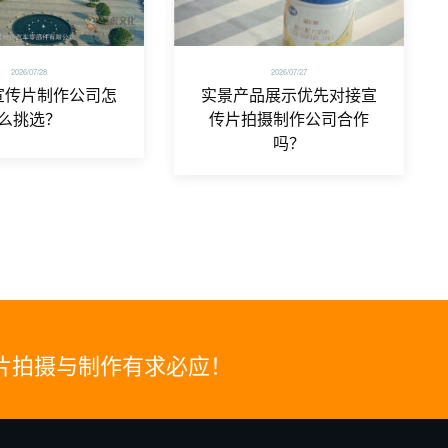
2026/07/28
2026/07/27
宣传片制作公司怎
实景产品展示优先对接宣
么挑选？
传片拍摄制作公司合作
吗？
片拍摄与制作有求必应！