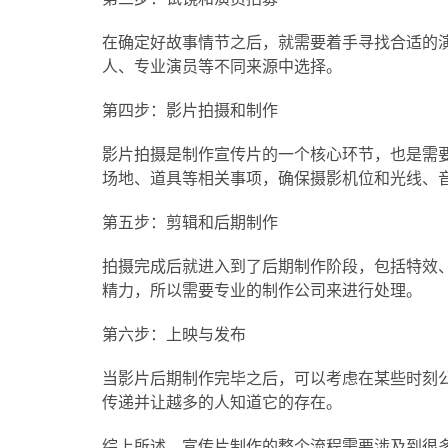
在确定好故事情节之后，就需要着手寻找合适的
人、专业演员等不同来源中选择。
第四步：影片拍摄和制作
影片拍摄是制作宣传片的一个核心环节，也是需
场地、道具等相关事项，确保摄影机位和光线、
第五步：剪辑和后期制作
拍摄完成后就进入到了后期制作阶段，包括特效
精力，所以需要专业的制作公司来进行处理。
第六步：上映与发布
当影片后期制作完毕之后，可以考虑在某些时刻
传递并让越多的人知道它的存在。
综上所述，宣传片制作的整个流程需要涉及到很