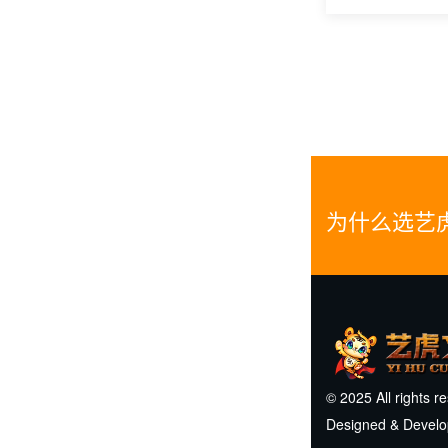
为什么选艺
© 2025 All rights r
Designed & Devel