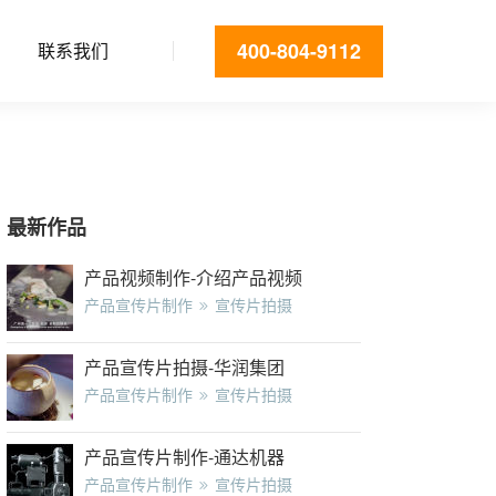
400-804-9112
联系我们
最新作品
产品视频制作-介绍产品视频
产品宣传片制作
宣传片拍摄
产品宣传片拍摄-华润集团
产品宣传片制作
宣传片拍摄
产品宣传片制作-通达机器
产品宣传片制作
宣传片拍摄