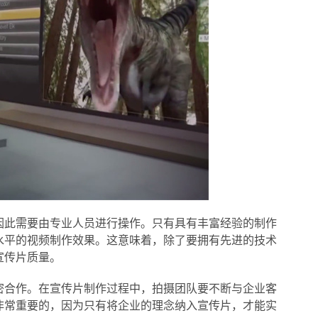
因此需要由专业人员进行操作。只有具有丰富经验的制作
水平的视频制作效果。这意味着，除了要拥有先进的技术
宣传片质量。
密合作。在宣传片制作过程中，拍摄团队要不断与企业客
非常重要的，因为只有将企业的理念纳入宣传片，才能实