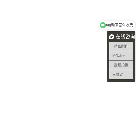
mg动画怎么收费
在线咨询
动画制作
MG动画制作
视频拍摄
三维动画制作