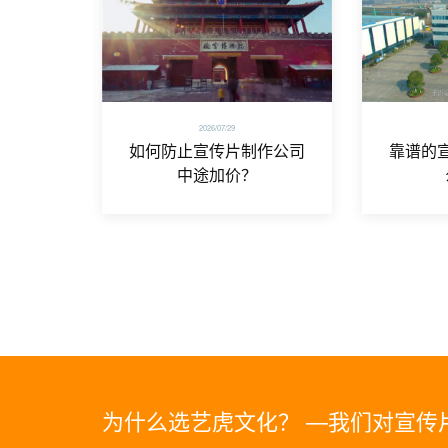
2026/07/29
如何防止宣传片制作公司
靠谱的
中途加价？
为什么选艺虎文化？ —我们对宣传