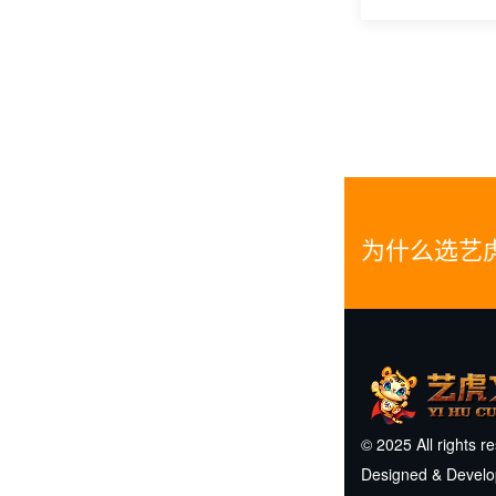
为什么选艺
© 2025 All rights r
Designed & Devel