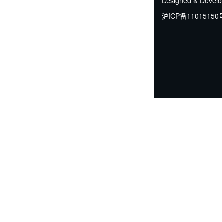
Designed & Devel
沪ICP备11015150