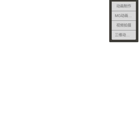
动画制作
MG动画制作
视频拍摄
三维动画制作