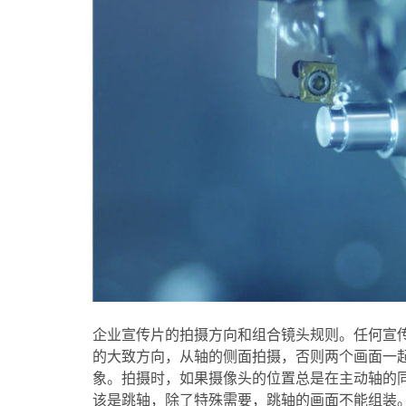
企业宣传片的拍摄方向和组合镜头规则。任何宣
的大致方向，从轴的侧面拍摄，否则两个画面一
象。拍摄时，如果摄像头的位置总是在主动轴的
该是跳轴，除了特殊需要，跳轴的画面不能组装