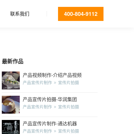
400-804-9112
联系我们
最新作品
产品视频制作-介绍产品视频
产品宣传片制作
宣传片拍摄
产品宣传片拍摄-华润集团
产品宣传片制作
宣传片拍摄
产品宣传片制作-通达机器
产品宣传片制作
宣传片拍摄