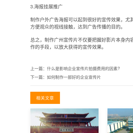
3.海报挂展推广
制作户外广告海报可以起到很好的宣传效果，尤
方便观众的视线接触，达到广告传播的目的。
总之，制作广州宣传片不仅要把握好影片本身内
作的手段，以放大获得的宣传效果。
上一篇：
什么是影响企业宣传片拍摄费用的因素?
下一篇：
如何制作一部好的企业宣传片
相关文章