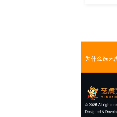
为什么选艺
© 2025 All rights r
Designed & Devel